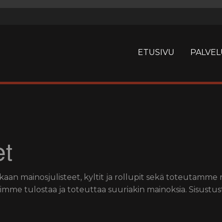
ETUSIVU
PALVEL
et
mainosjulisteet, kyltit ja rollupit sekä toteutamme ne 
me tulostaa ja toteuttaa suuriakin mainoksia. Sisustusta