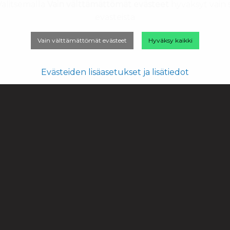
Valitsemalla
Vain välttämättömät evästeet
hyväksyt vain 
evästeistä
Vain välttämättömät evästeet
Hyväksy kaikki
Evästeiden lisäasetukset ja lisätiedot