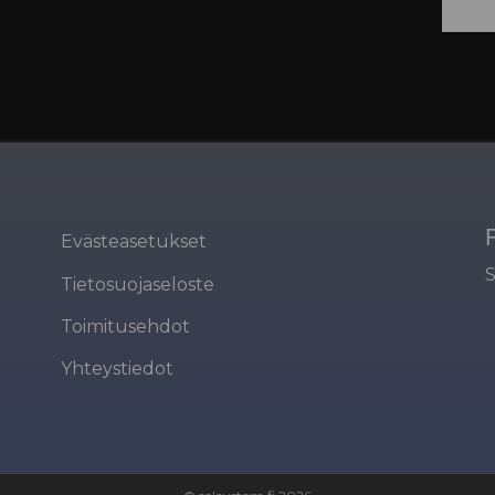
Evästeasetukset
Tietosuojaseloste
Toimitusehdot
Yhteystiedot