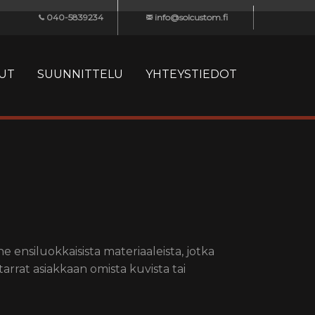
040-5839234
info@solcustom.fi
UT
SUUNNITTELU
YHTEYSTIEDOT
ensiluokkaisista materiaaleista, jotka
rrat asiakkaan omista kuvista tai