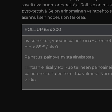
soveltuva huomionherättäjä. Roll Up on muka
pystytettävä. Se on erinomainen vaihtoehto s
asennuksen nopeus on tärkeää.
ROLL UP 85 x 200
sis. koneiston, vuodan painettuna + asenne
Hinta 85 € / alv 0.
Painatus painovalmiista aineistosta
Hintaan ei sisälly Roll-up telineen painoaine
painoaineisto tulee toimittaa valmiina. Norm
viikko.