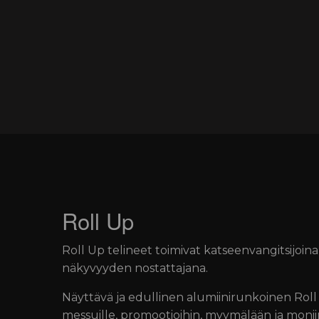
Roll Up
Roll Up telineet toimivat katseenvangitsijoina
näkyvyyden nostattajana.
Näyttävä ja edullinen alumiinirunkoinen Roll
messuille, promootioihin, myymälään ja moniin