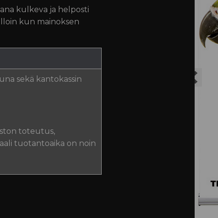
na kulkeva ja helposti
illoin kun mainoksen
tuna sekä kantokassin
iston toteutus,
aali tuotantoaika on noin