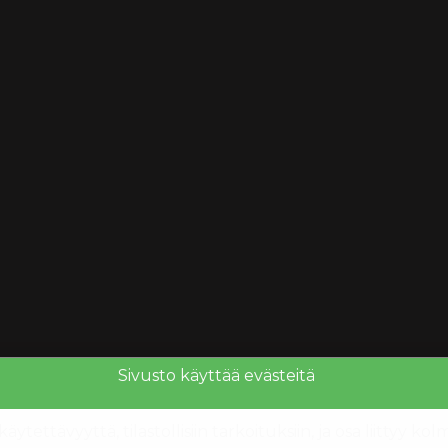
Sivusto käyttää evästeitä
ettävyyttä, tilastollisiin tarkoituksiin, ja osa liittyy k